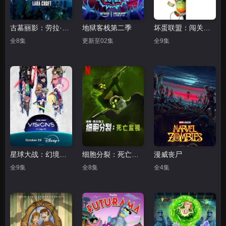
古墓丽影：劳拉·克劳馥传奇第二季
地狱客栈第二季
坏蛋联盟：闯关大行动
全8集
更新至02集
全9集
星球大战：幻境第三季
细胞分裂：死亡监视第一季
漫威丧尸
全9集
全8集
全4集