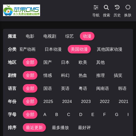
导航
搜索
换肤
频道
电影
电视剧
综艺
动漫
全部
分类
国产动画
日本动漫
美国动漫
其他国家动漫
地区
全部
国产
日本
欧美
其他
剧情
全部
情感
科幻
热血
推理
搞笑
冒
语言
全部
国语
英语
粤语
闽南语
韩语
年份
全部
2025
2024
2023
2022
2021
字母
全部
A
B
C
D
E
F
G
H
排序
最近更新
最多播放
最好评