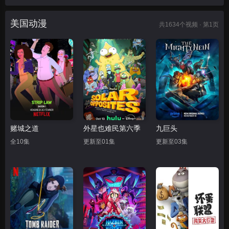
美国动漫
共
1634
个视频 · 第1页
赌城之道
外星也难民第六季
九巨头
全10集
更新至01集
更新至03集