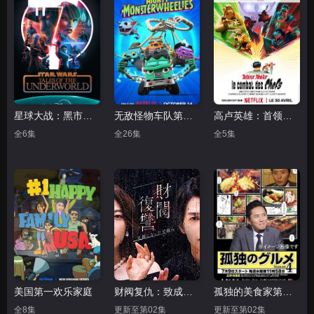
星球大战：黑市传说
无敌怪物车队第二季
高卢英雄：首领争夺战
全6集
全26集
全5集
美国第一欢乐家庭
财阀复仇：致成为嫂子的前妻
孤独的美食家第四季
全8集
更新至第02集
更新至第02集