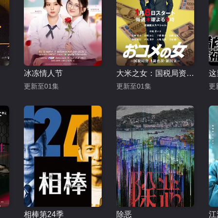
冰冻情人节
大米之女：国税局资料调查课·杂国室
更新至01集
更新至01集
更
相棒第24季
除恶
江