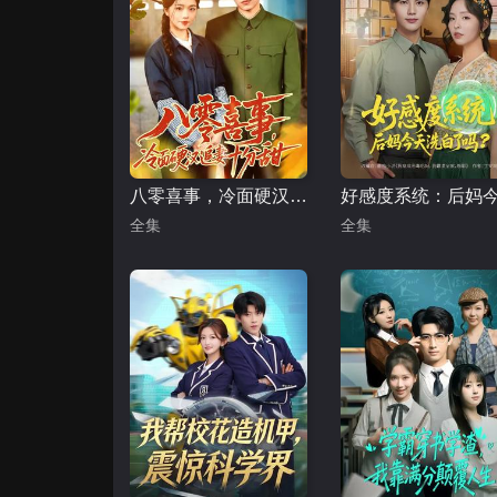
八零喜事，冷面硬汉追妻十分甜
全集
全集