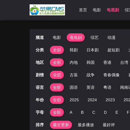
首页
电影
电视剧
综
频道
电影
电视剧
综艺
动漫
分类
全部
韩剧
日本剧
超短剧
地区
全部
内地
韩国
香港
台湾
剧情
全部
古装
战争
青春偶像
语言
全部
国语
英语
粤语
闽南
年份
全部
2025
2024
2023
20
字母
全部
A
B
C
D
E
F
排序
最近更新
最多播放
最好评