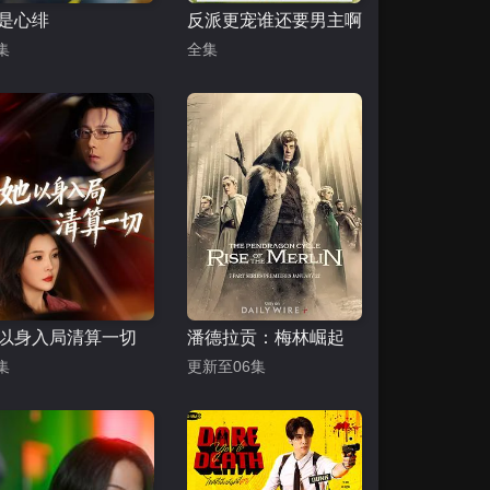
是心绯
反派更宠谁还要男主啊
集
全集
以身入局清算一切
潘德拉贡：梅林崛起
集
更新至06集