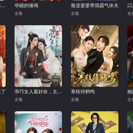
学霸穿书学渣，我靠满分颠覆人生
华丽的缰绳
叛逆婆婆带我霸气休夫
口
全集
全集
全
敌了
乖巧女人最好命，太子欲罢不能
寒枝待鹤鸣
她
全集
全集
全