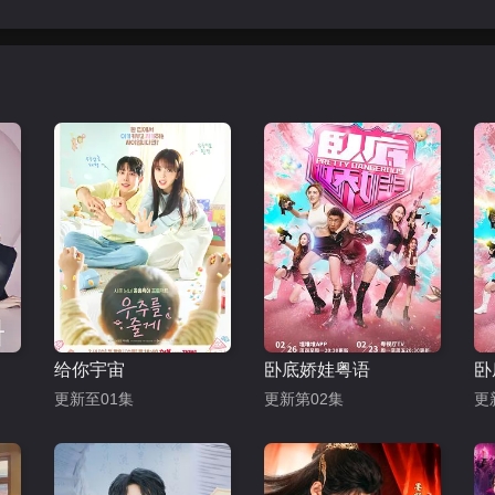
给你宇宙
卧底娇娃粤语
卧
更新至01集
更新第02集
更