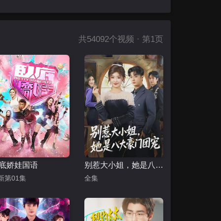
共
54092
个视频 · 第1页
底娇娃国语
别惹大小姐，她是八大豪门团宠
新第01集
全集