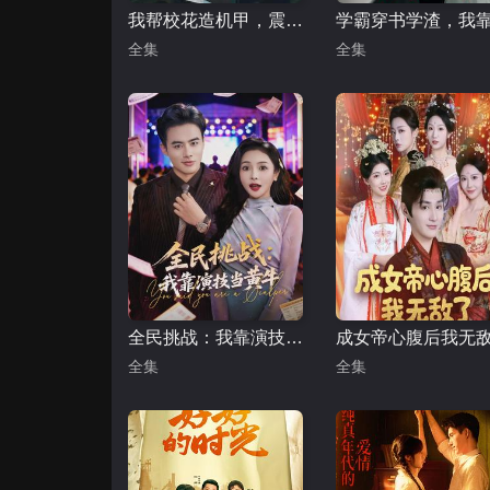
我帮校花造机甲，震惊科学界
全集
全集
全民挑战：我靠演技当黄牛
成女帝心腹后我无
全集
全集