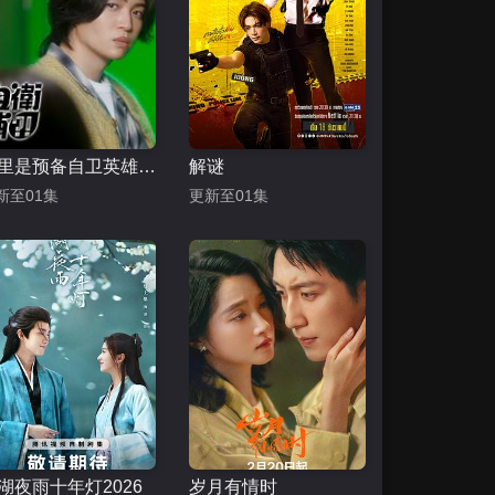
这里是预备自卫英雄补？！
解谜
新至01集
更新至01集
湖夜雨十年灯2026
岁月有情时