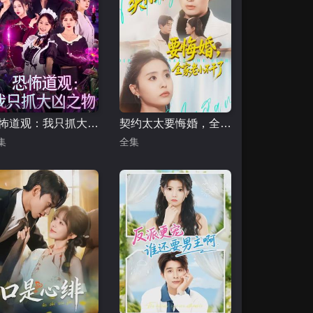
恐怖道观：我只抓大凶之物
契约太太要悔婚，全家老小不干了
集
全集