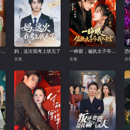
好感度系统：后妈今天洗白了吗
妈，这次我考上状元了
一睁眼，偏执太子夺我入东宫
全集
全集
全