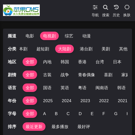
导航
搜索
换肤
频道
电影
电视剧
综艺
动漫
韩剧
分类
日本剧
超短剧
大陆剧
港台剧
美剧
其他
地区
全部
内地
韩国
香港
台湾
日本
美
剧情
全部
古装
战争
青春偶像
喜剧
家庭
语言
全部
国语
英语
粤语
闽南语
韩语
年份
全部
2025
2024
2023
2022
2021
字母
全部
A
B
C
D
E
F
G
H
排序
最近更新
最多播放
最好评