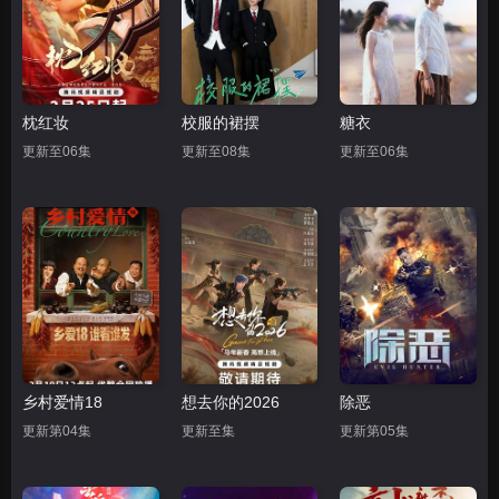
枕红妆
校服的裙摆
糖衣
更新至06集
更新至08集
更新至06集
乡村爱情18
想去你的2026
除恶
更新第04集
更新至集
更新第05集