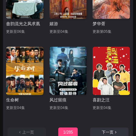
畲韵流光之凤求凰
嬉游
梦华胥
更新至06集
更新至04集
更新第05集
生命树
风过留痕
喜剧之汪
更新至04集
更新至04集
更新至04集
上一页
1/285
下一页