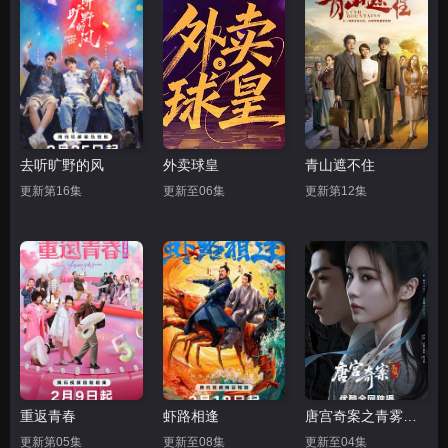
去听旷野的风
外卖球皇
青山遮不住
更新第16集
更新至06集
更新第12集
重返青春
虾路相逢
唐宫奇案之青雾风鸣
更新第05集
更新至08集
更新至04集