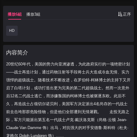
下又开启了白塔计划，成功打造出更为完美
的第二代超级战士。然而一次意外后12名二
播放6組
播放3組
正序
代战士逃亡，而涉嫌叛国的柯林博士也被驱
逐东欧。此后不久，再造战士占领切尔诺贝
HD
利，美国军方决定派出4名尚存的一代战士
前去击垮那群危险怪物，但是他们全部遭到
无情屠戮。 走投无路之际，军方只能派
内容简介
出第五名一代战士卢克·戴沃洛克斯（尚格·
20世纪60年代，美国的势力向亚洲渗透，为此政府实行的一项绝密计划
云顿 Jean-Claude Van Damme 饰）出
——战士再造计划，通过药物注射等手段将士兵大造成冷血无情、实力
马，对抗
强悍的超级战士。随着技术不断改进，在罗伯特·柯林博士的主持下又开
启了白塔计划，成功打造出更为完美的第二代超级战士。然而一次意外
后12名二代战士逃亡，而涉嫌叛国的柯林博士也被驱逐东欧。此后不
久，再造战士占领切尔诺贝利，美国军方决定派出4名尚存的一代战士
前去击垮那群危险怪物，但是他们全部遭到无情屠戮。 走投无路之
际，军方只能派出第五名一代战士卢克·戴沃洛克斯（尚格·云顿 Jean-
Claude Van Damme 饰）出马，对抗强大的对手安德鲁·斯科特（杜夫·
龙格尔 Dolph Lundgren 饰）……