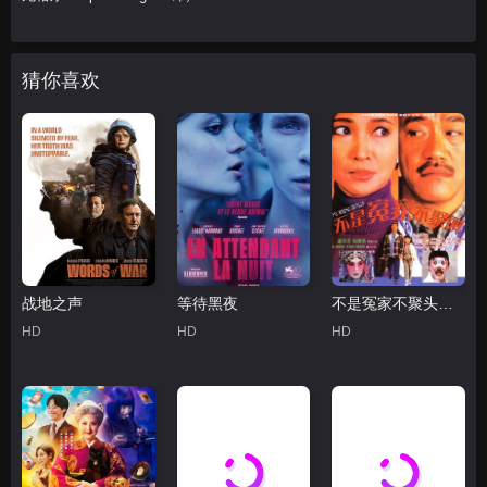
猜你喜欢
战地之声
等待黑夜
不是冤家不聚头粤语
HD
HD
HD