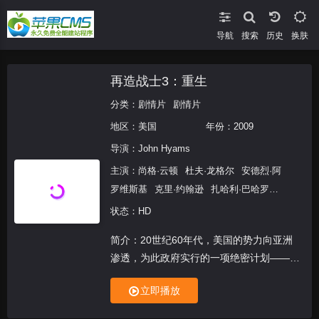
导航
搜索
换肤
再造战士3：重生
分类：
剧情片
剧情片
地区：
美国
年份：
2009
导演：
John Hyams
主演：
尚格·云顿
杜夫·龙格尔
安德烈·阿
罗维斯基
克里·约翰逊
扎哈利·巴哈罗夫
阿基·阿维尼
凯瑞·莎勒
John
状态：HD
Laskowski
克里斯·云顿
雪莉瓦洛德
约
简介：20世纪60年代，美国的势力向亚洲
翰·芬
丹柯·约尔丹诺夫
史蒂芬·常
迪米
渗透，为此政府实行的一项绝密计划——战
特尔·多切诺夫
Mike Pyle
Garry
士再造计划，通过药物注射等手段将士兵大
Cooper
Emily Joyce
立即播放
造成冷血无情、实力强悍的超级战士。随着
技术不断改进，在罗伯特·柯林博士的主持