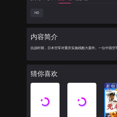
HD
内容简介
抗战时期，日本空军对重庆实施残酷大轰炸。一位中国空
猜你喜欢