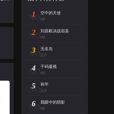
1
空中的天使
NO
HD
2
刘昌毅决战宿县
NO
HD
3
无名岛
NO
正片
4
千码凝视
NO
HD
5
和平
NO
正片
6
我眼中的阴影
NO
HD