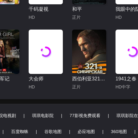
千码凝视
和平
我眼中的
HD
正片
HD
军记
大会师
西伯利亚321步兵师
1941之春
HD
正片
HD中字
视剧
|
琪琪电影院
|
77影视免费观看
|
琪琪影院在线
|
百度蜘蛛
|
谷歌地图
|
必应地图
|
360地图
|