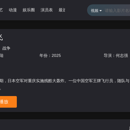
艺
动漫
娱乐圈
演员表
最近更新
排行榜
视频
飞
战争
陆
年份：
2025
导演：
何志强
期，日本空军对重庆实施残酷大轰炸。一位中国空军王牌飞行员，随队与
。
播放